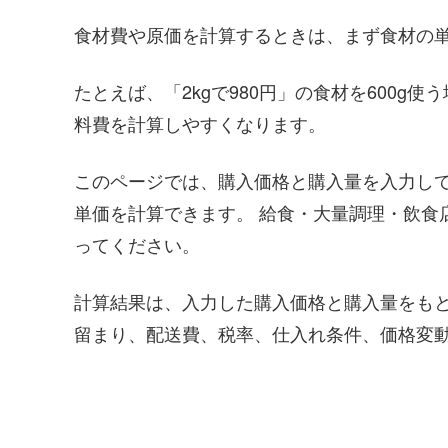
食材費や原価を計算するときは、まず食材の
たとえば、「2kgで980円」の食材を600g
料費を計算しやすくなります。
このページでは、購入価格と購入量を入力して、
単価を計算できます。 給食・大量調理・飲食
ってください。
計算結果は、入力した購入価格と購入量をも
留まり、配送費、税率、仕入れ条件、価格変