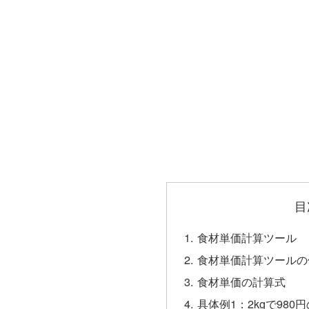
目
食材単価計算ツール
食材単価計算ツールの
食材単価の計算式
具体例1：2kgで98