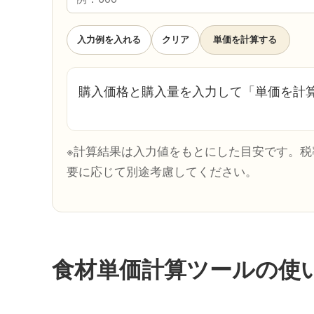
入力例を入れる
クリア
単価を計算する
購入価格と購入量を入力して「単価を計
※計算結果は入力値をもとにした目安です。
要に応じて別途考慮してください。
食材単価計算ツールの使