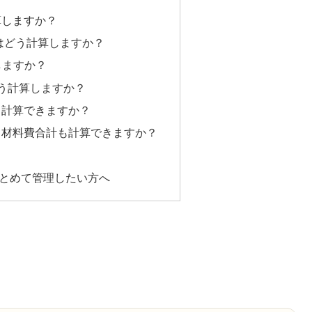
算しますか？
価はどう計算しますか？
しますか？
う計算しますか？
も計算できますか？
、材料費合計も計算できますか？
とめて管理したい方へ