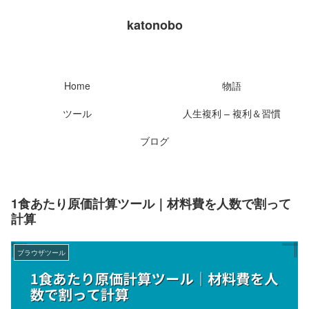
katonobo
Home
物語
ツール
人生複利 – 複利＆習慣
ブログ
1食あたり原価計算ツール｜材料費を人数で割って
計算
ブラウザツール