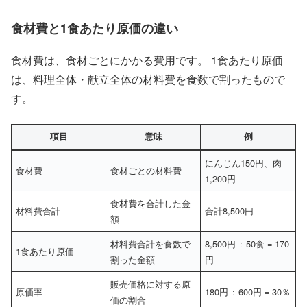
食材費と1食あたり原価の違い
食材費は、食材ごとにかかる費用です。 1食あたり原価
は、料理全体・献立全体の材料費を食数で割ったもので
す。
項目
意味
例
にんじん150円、肉
食材費
食材ごとの材料費
1,200円
食材費を合計した金
材料費合計
合計8,500円
額
材料費合計を食数で
8,500円 ÷ 50食 = 170
1食あたり原価
割った金額
円
販売価格に対する原
原価率
180円 ÷ 600円 = 30％
価の割合