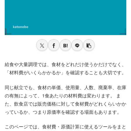
給食や大量調理では、食材をどれだけ使うかだけでなく、
「材料費がいくらかかるか」を確認することも大切です。
同じ献立でも、食材の単価、使用量、人数、廃棄率、在庫
の有無によって、1食あたりの材料費は変わります。 ま
た、飲食店では販売価格に対して食材費がどれくらいかか
っているか、つまり原価率を確認する場面もあります。
このページでは、食材費・原価計算に使えるツールをまと