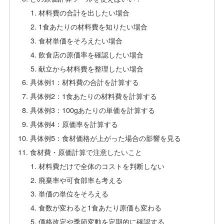
材料費の合計を出したい場合
1食あたりの材料費を知りたい場合
食材単価をそろえたい場合
飲食店の原価率を確認したい場合
献立から材料費を整理したい場合
具体例1：材料費の合計を計算する
具体例2：1食あたりの材料費を計算する
具体例3：100gあたりの単価を計算する
具体例4：原価率を計算する
具体例5：食材価格が上がった場合の影響を見る
食材費・原価計算で注意したいこと
材料費だけで全体のコストを判断しない
廃棄率や可食部率も考える
単価の単位をそろえる
食数が変わると1食あたり原価も変わる
価格改定や季節変動を定期的に確認する