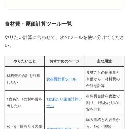
食材費・原価計算ツール一覧
やりたい計算に合わせて、次のツールを使い分けてくださ
い。
やりたいこと
おすすめのページ
主な用途
食材ごとの使用量と
材料費の合計を計算
食材費計算ツール
単価から、材料費の
したい
合計を計算
材料費合計を食数で
1食あたりの材料費を
1食あたり原価計算ツ
割り、1食あたりの目
出したい
ール
安を計算
購入価格と内容量か
kg・g・個あたりの単
ら、1kg・100g・