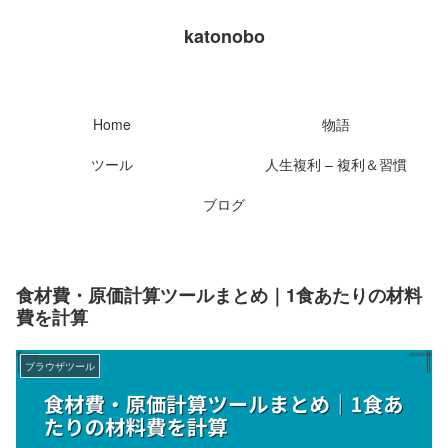
katonobo
Home
物語
ツール
人生複利 – 複利＆習慣
ブログ
食材費・原価計算ツールまとめ｜1食あたりの材料
費を計算
ブラウザツール