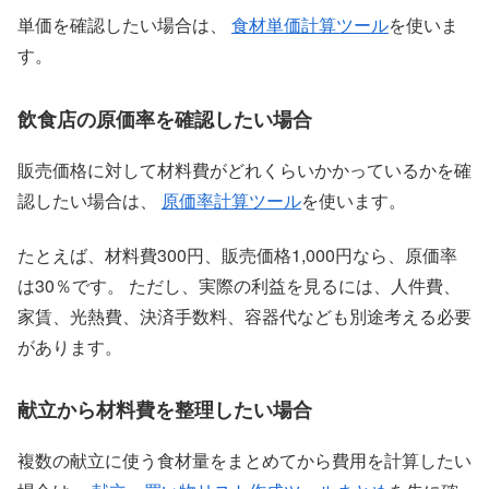
単価を確認したい場合は、
食材単価計算ツール
を使いま
す。
飲食店の原価率を確認したい場合
販売価格に対して材料費がどれくらいかかっているかを確
認したい場合は、
原価率計算ツール
を使います。
たとえば、材料費300円、販売価格1,000円なら、原価率
は30％です。 ただし、実際の利益を見るには、人件費、
家賃、光熱費、決済手数料、容器代なども別途考える必要
があります。
献立から材料費を整理したい場合
複数の献立に使う食材量をまとめてから費用を計算したい