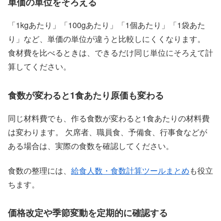
単価の単位をそろえる
「1kgあたり」「100gあたり」「1個あたり」「1袋あた
り」など、単価の単位が違うと比較しにくくなります。
食材費を比べるときは、できるだけ同じ単位にそろえて計
算してください。
食数が変わると1食あたり原価も変わる
同じ材料費でも、作る食数が変わると1食あたりの材料費
は変わります。 欠席者、職員食、予備食、行事食などが
ある場合は、実際の食数を確認してください。
食数の整理には、
給食人数・食数計算ツールまとめ
も役立
ちます。
価格改定や季節変動を定期的に確認する