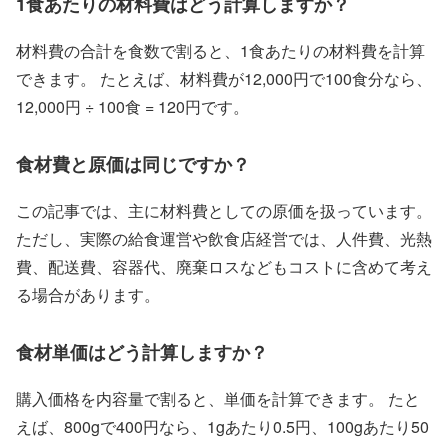
1食あたりの材料費はどう計算しますか？
材料費の合計を食数で割ると、1食あたりの材料費を計算
できます。 たとえば、材料費が12,000円で100食分なら、
12,000円 ÷ 100食 = 120円です。
食材費と原価は同じですか？
この記事では、主に材料費としての原価を扱っています。
ただし、実際の給食運営や飲食店経営では、人件費、光熱
費、配送費、容器代、廃棄ロスなどもコストに含めて考え
る場合があります。
食材単価はどう計算しますか？
購入価格を内容量で割ると、単価を計算できます。 たと
えば、800gで400円なら、1gあたり0.5円、100gあたり50