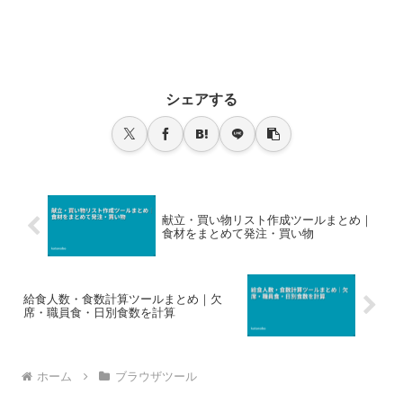
シェアする
献立・買い物リスト作成ツールまとめ｜
食材をまとめて発注・買い物
給食人数・食数計算ツールまとめ｜欠
席・職員食・日別食数を計算
ホーム
ブラウザツール