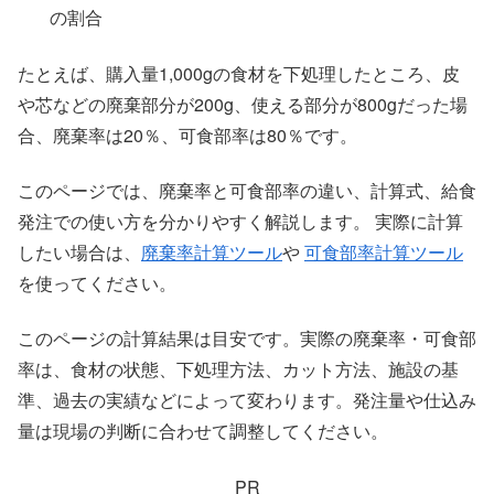
の割合
たとえば、購入量1,000gの食材を下処理したところ、皮
や芯などの廃棄部分が200g、使える部分が800gだった場
合、廃棄率は20％、可食部率は80％です。
このページでは、廃棄率と可食部率の違い、計算式、給食
発注での使い方を分かりやすく解説します。 実際に計算
したい場合は、
廃棄率計算ツール
や
可食部率計算ツール
を使ってください。
このページの計算結果は目安です。実際の廃棄率・可食部
率は、食材の状態、下処理方法、カット方法、施設の基
準、過去の実績などによって変わります。発注量や仕込み
量は現場の判断に合わせて調整してください。
PR