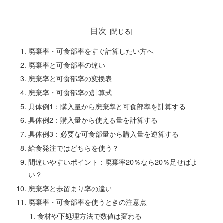
目次
廃棄率・可食部率をすぐ計算したい方へ
廃棄率と可食部率の違い
廃棄率と可食部率の変換表
廃棄率・可食部率の計算式
具体例1：購入量から廃棄率と可食部率を計算する
具体例2：購入量から使える量を計算する
具体例3：必要な可食部量から購入量を逆算する
給食発注ではどちらを使う？
間違いやすいポイント：廃棄率20％なら20％足せばよ
い？
廃棄率と歩留まり率の違い
廃棄率・可食部率を使うときの注意点
食材や下処理方法で数値は変わる