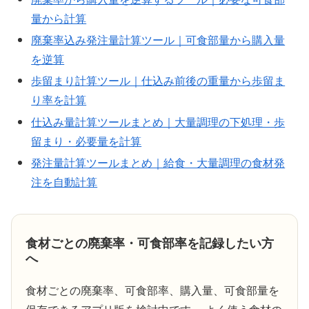
量から計算
廃棄率込み発注量計算ツール｜可食部量から購入量
を逆算
歩留まり計算ツール｜仕込み前後の重量から歩留ま
り率を計算
仕込み量計算ツールまとめ｜大量調理の下処理・歩
留まり・必要量を計算
発注量計算ツールまとめ｜給食・大量調理の食材発
注を自動計算
食材ごとの廃棄率・可食部率を記録したい方
へ
食材ごとの廃棄率、可食部率、購入量、可食部量を