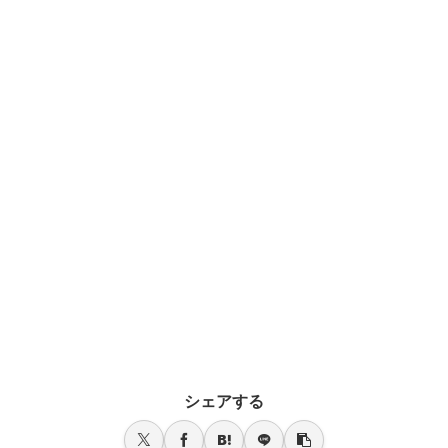
シェアする