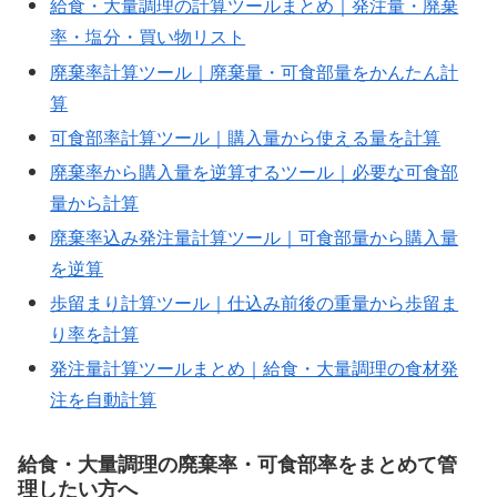
給食・大量調理の計算ツールまとめ｜発注量・廃棄
率・塩分・買い物リスト
廃棄率計算ツール｜廃棄量・可食部量をかんたん計
算
可食部率計算ツール｜購入量から使える量を計算
廃棄率から購入量を逆算するツール｜必要な可食部
量から計算
廃棄率込み発注量計算ツール｜可食部量から購入量
を逆算
歩留まり計算ツール｜仕込み前後の重量から歩留ま
り率を計算
発注量計算ツールまとめ｜給食・大量調理の食材発
注を自動計算
給食・大量調理の廃棄率・可食部率をまとめて管
理したい方へ