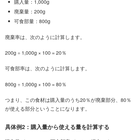
購入量：1,000g
廃棄量：200g
可食部量：800g
廃棄率は、次のように計算します。
200g ÷ 1,000g × 100 = 20％
可食部率は、次のように計算します。
800g ÷ 1,000g × 100 = 80％
つまり、この食材は購入量のうち20％が廃棄部分、80％
が使える部分ということになります。
具体例2：購入量から使える量を計算する