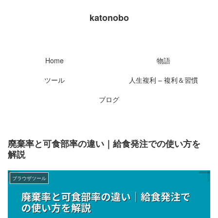
katonobo
Home
物語
ツール
人生複利 – 複利＆習慣
ブログ
廃棄率と可食部率の違い｜給食発注での使い方を
解説
ブラウザツール