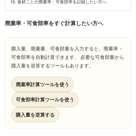
食材ごとの廃棄率・可食部率を記録したい方へ
廃棄率・可食部率をすぐ計算したい方へ
購入量、廃棄量、可食部量を入力すると、廃棄率・
可食部率を自動計算できます。 必要な可食部量から
購入量を逆算するツールもあります。
廃棄率計算ツールを使う
可食部率計算ツールを使う
購入量を逆算する