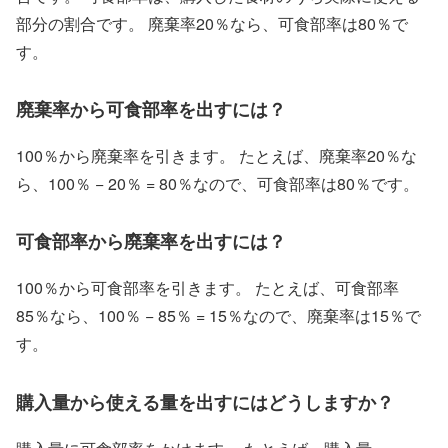
部分の割合です。 廃棄率20％なら、可食部率は80％で
す。
廃棄率から可食部率を出すには？
100％から廃棄率を引きます。 たとえば、廃棄率20％な
ら、100％ − 20％ = 80％なので、可食部率は80％です。
可食部率から廃棄率を出すには？
100％から可食部率を引きます。 たとえば、可食部率
85％なら、100％ − 85％ = 15％なので、廃棄率は15％で
す。
購入量から使える量を出すにはどうしますか？