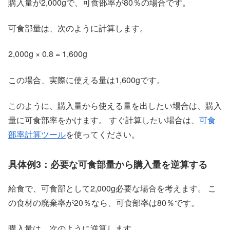
購入量が2,000gで、可食部率が80％の場合です。
可食部量は、次のように計算します。
2,000g × 0.8 = 1,600g
この場合、実際に使える量は1,600gです。
このように、購入量から使える量を出したい場合は、購入
量に可食部率をかけます。 すぐ計算したい場合は、
可食
部率計算ツール
を使ってください。
具体例3：必要な可食部量から購入量を逆算する
給食で、可食部として2,000g必要な場合を考えます。 こ
の食材の廃棄率が20％なら、可食部率は80％です。
購入量は、次のように逆算します。