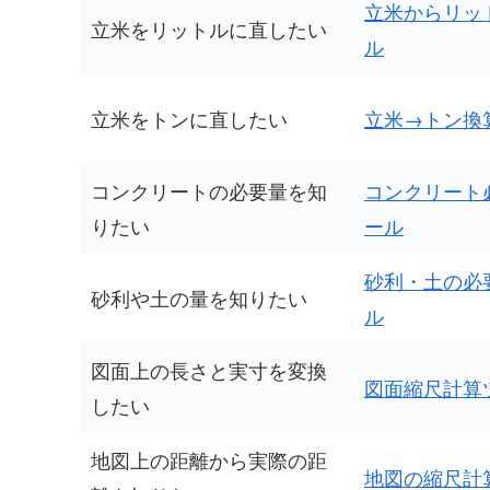
立米からリッ
立米をリットルに直したい
ル
立米をトンに直したい
立米→トン換
コンクリートの必要量を知
コンクリート
りたい
ール
砂利・土の必
砂利や土の量を知りたい
ル
図面上の長さと実寸を変換
図面縮尺計算
したい
地図上の距離から実際の距
地図の縮尺計