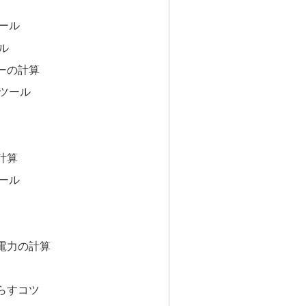
ール
ル
ーの計算
ツール
計算
ール
電力の計算
らすコツ