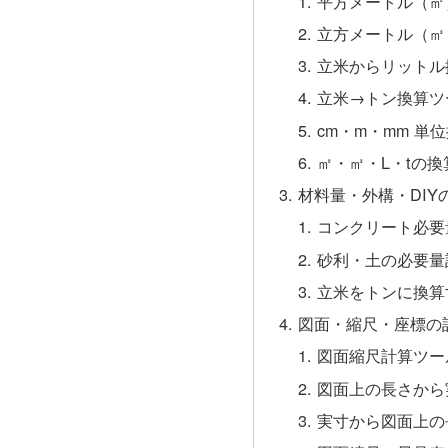
平方メートル（㎡
立方メートル（㎥
立米からリットル
立米→トン換算ツ
cm・m・mm 単
㎡・㎥・L・tの
材料量・外構・DIY
コンクリート必要
砂利・土の必要量
立米をトンに換算
図面・縮尺・座標の
図面縮尺計算ツー
図面上の長さから
実寸から図面上の