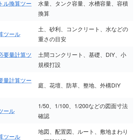
トル換算ツー
水量、タンク容量、水槽容量、容積
換算
土、砂利、コンクリート、水などの
算ツール
重さの目安
必要量計算ツ
土間コンクリート、基礎、DIY、小
規模打設
要量計算ツー
庭、花壇、防草、整地、外構DIY
1/50、1/100、1/200などの図面寸法
ツール
確認
地図、配置図、ルート、敷地まわり
算ツール