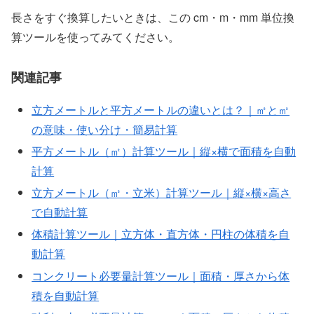
長さをすぐ換算したいときは、この cm・m・mm 単位換
算ツールを使ってみてください。
関連記事
立方メートルと平方メートルの違いとは？｜㎡と㎥
の意味・使い分け・簡易計算
平方メートル（㎡）計算ツール｜縦×横で面積を自動
計算
立方メートル（㎥・立米）計算ツール｜縦×横×高さ
で自動計算
体積計算ツール｜立方体・直方体・円柱の体積を自
動計算
コンクリート必要量計算ツール｜面積・厚さから体
積を自動計算