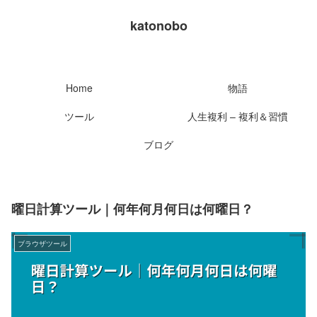
katonobo
Home
物語
ツール
人生複利 – 複利＆習慣
ブログ
曜日計算ツール｜何年何月何日は何曜日？
ブラウザツール