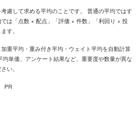
考慮して求める平均のことです。 普通の平均ではす
「点数 × 配点」「評価 × 件数」「利回り × 投
します。
、加重平均・重み付き平均・ウェイト平均を自動計算
平均単価、アンケート結果など、重要度や数量が異な
ださい。
PR