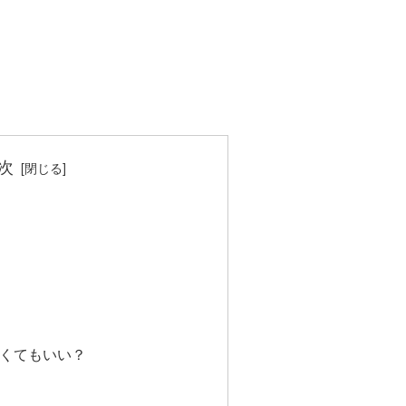
次
なくてもいい？