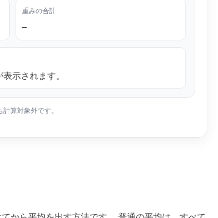
重みの合計
–
が表示されます。
も計算対象外です。
てから平均を出す方法です。 普通の平均は、すべて