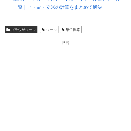
一覧｜㎡・㎥・立米の計算をまとめて解決
ブラウザツール
ツール
単位換算
PR