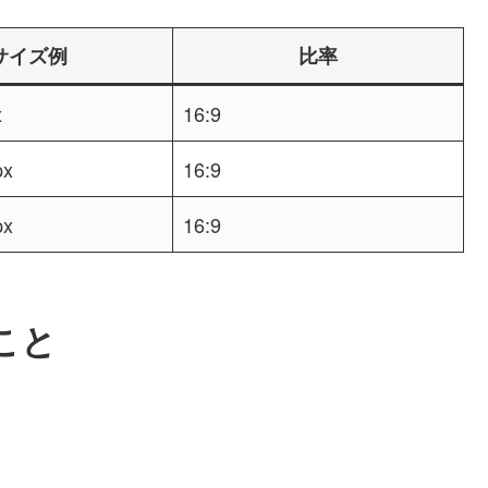
サイズ例
比率
x
16:9
px
16:9
px
16:9
こと