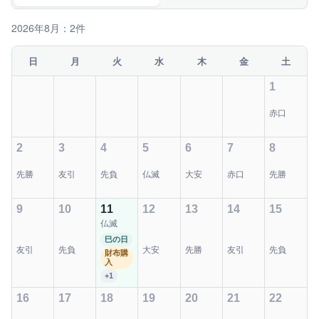
2026年8月：2件
日
月
火
水
木
金
土
1
赤口
2
3
4
5
6
7
8
先勝
友引
先負
仏滅
大安
赤口
先勝
9
10
11
12
13
14
15
仏滅
巳の日
友引
先負
大安
先勝
友引
先負
財布購
入
+1
16
17
18
19
20
21
22