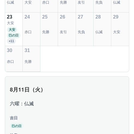
仏滅
大安
赤口
先勝
友引
先負
仏滅
23
24
25
26
27
28
29
大安
大安
赤口
先勝
友引
先負
仏滅
大安
巳の日
+11
30
31
赤口
先勝
8月11日（火）
六曜：仏滅
吉日
巳の日