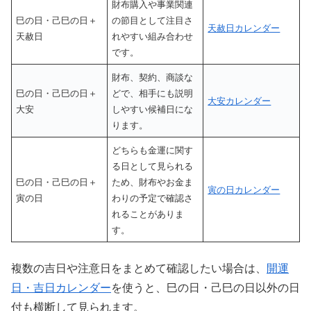
財布購入や事業関連
巳の日・己巳の日＋
の節目として注目さ
天赦日カレンダー
天赦日
れやすい組み合わせ
です。
財布、契約、商談な
巳の日・己巳の日＋
どで、相手にも説明
大安カレンダー
大安
しやすい候補日にな
ります。
どちらも金運に関す
る日として見られる
巳の日・己巳の日＋
ため、財布やお金ま
寅の日カレンダー
寅の日
わりの予定で確認さ
れることがありま
す。
複数の吉日や注意日をまとめて確認したい場合は、
開運
日・吉日カレンダー
を使うと、巳の日・己巳の日以外の日
付も横断して見られます。