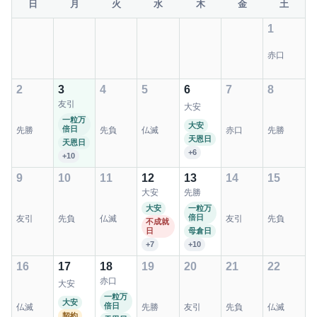
日
月
火
水
木
金
土
1
赤口
2
3
4
5
6
7
8
友引
大安
一粒万
大安
倍日
先勝
先負
仏滅
赤口
先勝
天恩日
天恩日
+6
+10
9
10
11
12
13
14
15
大安
先勝
大安
一粒万
倍日
友引
先負
仏滅
友引
先負
不成就
日
母倉日
+7
+10
16
17
18
19
20
21
22
赤口
大安
一粒万
大安
倍日
仏滅
先勝
友引
先負
仏滅
契約