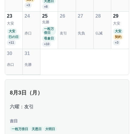
天恩日
+3
+8
23
24
25
26
27
28
29
先勝
大安
大安
一粒万
大安
大安
倍日
赤口
友引
先負
仏滅
巳の日
契約
母倉日
+11
+3
+10
30
31
赤口
先勝
8月3日（月）
六曜：友引
吉日
一粒万倍日
天恩日
大明日