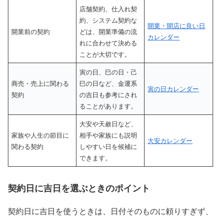
店舗契約、仕入れ契
約、システム契約な
開業・開店に良い日
開業前の契約
どは、開業準備の流
カレンダー
れに合わせて決める
ことが大切です。
寅の日、巳の日・己
商売・売上に関わる
巳の日など、金運系
寅の日カレンダー
契約
の吉日も参考にされ
ることがあります。
大安や天赦日など、
家族や人生の節目に
相手や家族にも説明
大安カレンダー
関わる契約
しやすい日を候補に
できます。
契約日に吉日を選ぶときのポイント
契約日に吉日を使うときは、日付そのものに頼りすぎず、