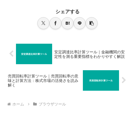
シェアする
安定調達比率計算ツール｜金融機関の安
定性を測る重要指標をわかりやすく解説
売買回転率計算ツール｜売買回転率の意
味と計算方法：株式市場の活発さを読み
解く
ホーム
ブラウザツール