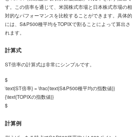
す。この倍率を通じて、米国株式市場と日本株式市場の相
対的なパフォーマンスを比較することができます。具体的
には、S&P500種平均をTOPIXで割ることによって算出さ
れます。
計算式
ST倍率の計算式は非常にシンプルです。
$
\text{ST倍率} = \frac{\text{S&P500種平均の指数値}}
{\text{TOPIXの指数値}}
$
計算例