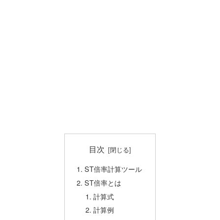
目次
ST倍率計算ツール
ST倍率とは
計算式
計算例