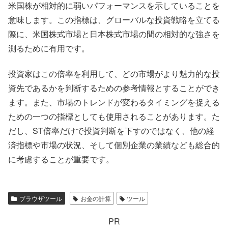
米国株が相対的に弱いパフォーマンスを示していることを
意味します。この指標は、グローバルな投資戦略を立てる
際に、米国株式市場と日本株式市場の間の相対的な強さを
測るために有用です。
投資家はこの倍率を利用して、どの市場がより魅力的な投
資先であるかを判断するための参考情報とすることができ
ます。また、市場のトレンドが変わるタイミングを捉える
ための一つの指標としても使用されることがあります。た
だし、ST倍率だけで投資判断を下すのではなく、他の経
済指標や市場の状況、そして個別企業の業績なども総合的
に考慮することが重要です。
ブラウザツール
お金の計算
ツール
PR