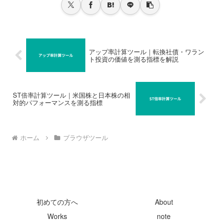
アップ率計算ツール｜転換社債・ワラン
ト投資の価値を測る指標を解説
ST倍率計算ツール｜米国株と日本株の相
対的パフォーマンスを測る指標
ホーム
ブラウザツール
初めての方へ
About
Works
note