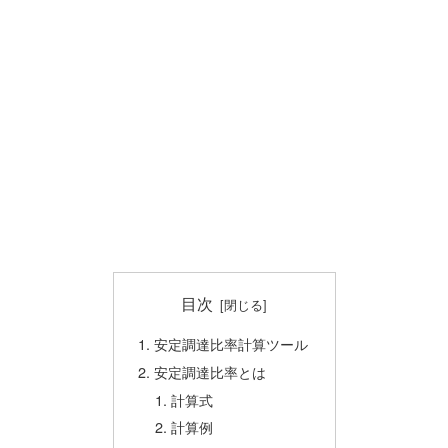
目次
安定調達比率計算ツール
安定調達比率とは
計算式
計算例