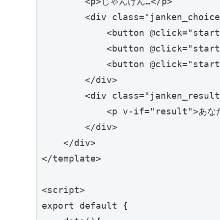
        <p>じゃんけん…</p>

        <div class="janken_choice
            <button @click="sta
            <button @click="sta
            <button @click="sta
        </div>

        <div class="janken_result
            <p v-if="result">あ
        </div>

    </div>

</template>

<script>

export default {
