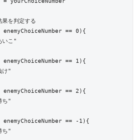
 = yourChoiceNumber

結果を判定する

 enemyChoiceNumber == 0){

あいこ"

 enemyChoiceNumber == 1){

負け"

 enemyChoiceNumber == 2){

勝ち"

 enemyChoiceNumber == -1){

勝ち"
