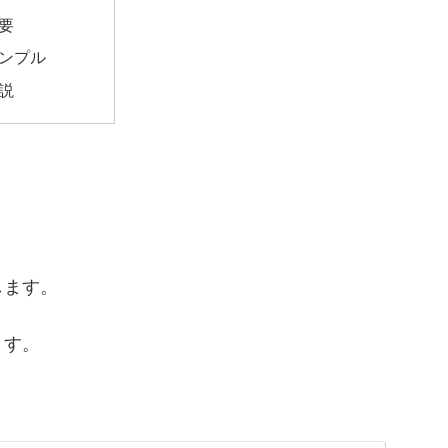
要
ンプル
説
します。
ます。