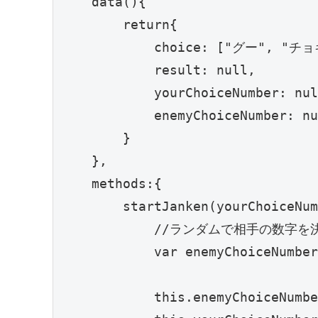
    data(){

        return{

            choice: ["グー", "チョ
            result: null,

            yourChoiceNumber: nul
            enemyChoiceNumber: nu
        }

    },

    methods:{

        startJanken(yourChoiceNum
            //ランダムで相手の数字を
            var enemyChoiceNumber
            this.enemyChoiceNumbe