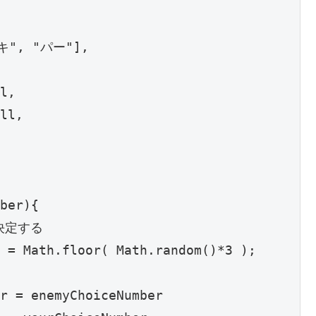
キ", "パー"],

l,

ll,

ber){

決定する

 = Math.floor( Math.random()*3 );

r = enemyChoiceNumber
