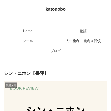
katonobo
Home
物語
ツール
人生複利 – 複利＆習慣
ブログ
シン・ニホン【書評】
読書メモ