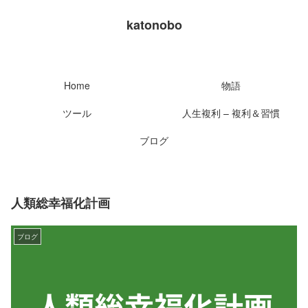
katonobo
Home
物語
ツール
人生複利 – 複利＆習慣
ブログ
人類総幸福化計画
ブログ