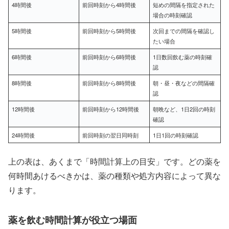
4時間後
前回時刻から4時間後
短めの間隔を指定された
場合の時刻確認
5時間後
前回時刻から5時間後
次回までの間隔を確認し
たい場合
6時間後
前回時刻から6時間後
1日数回飲む薬の時刻確
認
8時間後
前回時刻から8時間後
朝・昼・夜などの間隔確
認
12時間後
前回時刻から12時間後
朝晩など、1日2回の時刻
確認
24時間後
前回時刻の翌日同時刻
1日1回の時刻確認
上の表は、あくまで「時間計算上の目安」です。どの薬を
何時間あけるべきかは、薬の種類や処方内容によって異な
ります。
薬を飲む時間計算が役立つ場面