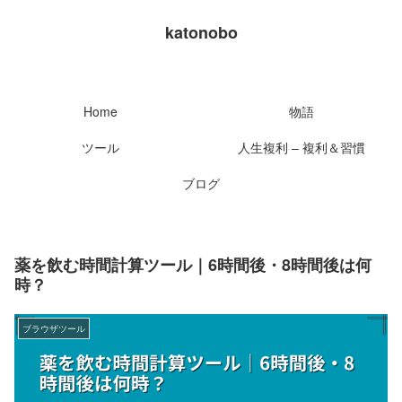
katonobo
Home
物語
ツール
人生複利 – 複利＆習慣
ブログ
薬を飲む時間計算ツール｜6時間後・8時間後は何
時？
ブラウザツール