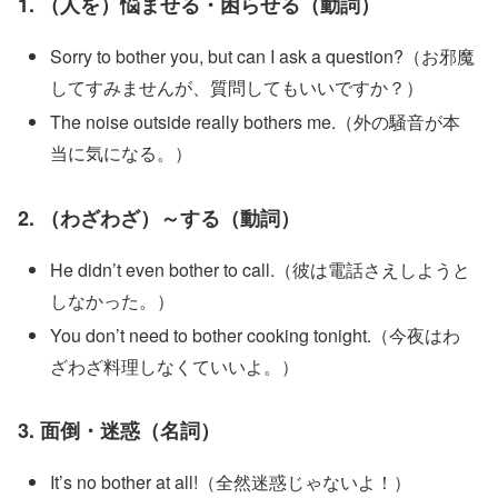
1. （人を）悩ませる・困らせる（動詞）
Sorry to bother you, but can I ask a question?（お邪魔
してすみませんが、質問してもいいですか？）
The noise outside really bothers me.（外の騒音が本
当に気になる。）
2. （わざわざ）～する（動詞）
He didn’t even bother to call.（彼は電話さえしようと
しなかった。）
You don’t need to bother cooking tonight.（今夜はわ
ざわざ料理しなくていいよ。）
3. 面倒・迷惑（名詞）
It’s no bother at all!（全然迷惑じゃないよ！）