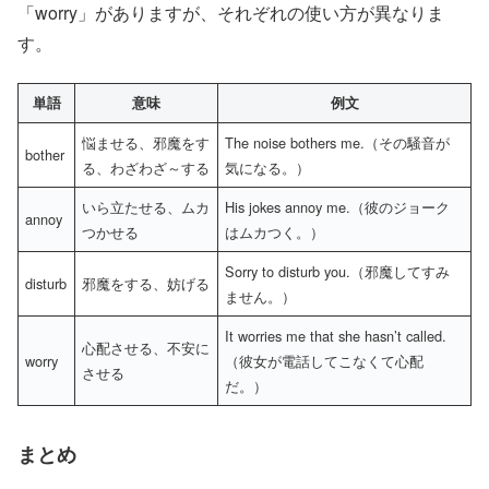
「worry」がありますが、それぞれの使い方が異なりま
す。
単語
意味
例文
悩ませる、邪魔をす
The noise bothers me.（その騒音が
bother
る、わざわざ～する
気になる。）
いら立たせる、ムカ
His jokes annoy me.（彼のジョーク
annoy
つかせる
はムカつく。）
Sorry to disturb you.（邪魔してすみ
disturb
邪魔をする、妨げる
ません。）
It worries me that she hasn’t called.
心配させる、不安に
worry
（彼女が電話してこなくて心配
させる
だ。）
まとめ