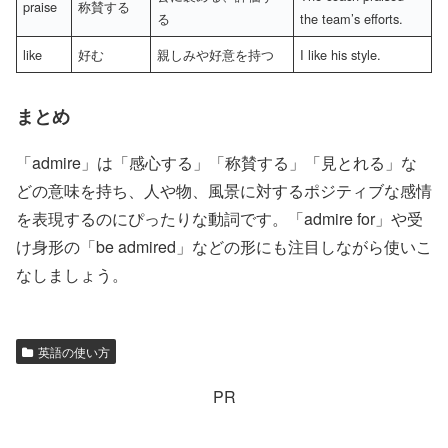
praise
称賛する
る
the team’s efforts.
like
好む
親しみや好意を持つ
I like his style.
まとめ
「admire」は「感心する」「称賛する」「見とれる」な
どの意味を持ち、人や物、風景に対するポジティブな感情
を表現するのにぴったりな動詞です。「admire for」や受
け身形の「be admired」などの形にも注目しながら使いこ
なしましょう。
英語の使い方
PR