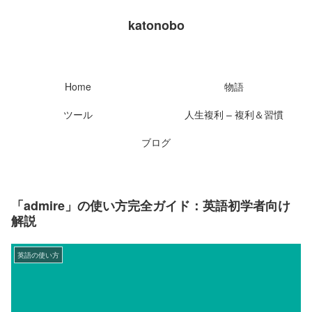
katonobo
Home
物語
ツール
人生複利 – 複利＆習慣
ブログ
「admire」の使い方完全ガイド：英語初学者向け
解説
英語の使い方