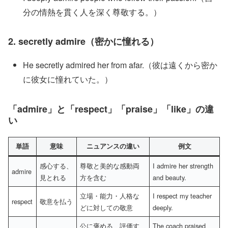
分の情熱を貫く人を深く尊敬する。）
2. secretly admire（密かに憧れる）
He secretly admired her from afar.（彼は遠くから密か
に彼女に憧れていた。）
「admire」と「respect」「praise」「like」の違
い
単語
意味
ニュアンスの違い
例文
感心する、
尊敬と美的な感動両
I admire her strength
admire
見とれる
方を含む
and beauty.
立場・能力・人格な
I respect my teacher
respect
敬意を払う
どに対しての敬意
deeply.
公に褒める、評価す
The coach praised