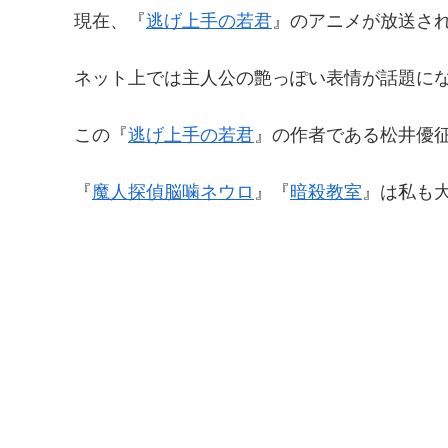
現在、『
逃げ上手の若君
』のアニメが放送さ
ネット上では主人公の艶っぽい表情が話題に
この『
逃げ上手の若君
』の作者である松井優
『
魔人探偵脳噛ネウロ
』『
暗殺教室
』は私も