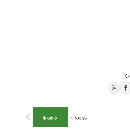
シ
牛の歩み