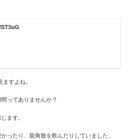
4fST3uG
見ますよね。
瞬間ってありませんか？
講じます。
浸かったり、龍角散を飲んだりしていました。