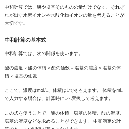
中和計算では、酸や塩基そのものの量だけでなく、それぞ
れが出す水素イオンや水酸化物イオンの量を考えることが
大切です。
中和計算の基本式
中和計算では、次の関係を使います。
酸の濃度 × 酸の体積 × 酸の価数 = 塩基の濃度 × 塩基の体
積 × 塩基の価数
ここで、濃度はmol/L、体積はLでそろえます。 体積をmL
で入力する場合は、計算時にLへ変換して考えます。
この式を使うことで、酸の体積、塩基の体積、酸の濃度、
塩基の濃度などを求めることができます。 中和滴定の計
算でも、この関係が基本になります。