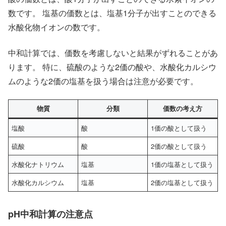
数です。 塩基の価数とは、塩基1分子が出すことのできる
水酸化物イオンの数です。
中和計算では、価数を考慮しないと結果がずれることがあ
ります。 特に、硫酸のような2価の酸や、水酸化カルシウ
ムのような2価の塩基を扱う場合は注意が必要です。
物質
分類
価数の考え方
塩酸
酸
1価の酸として扱う
硫酸
酸
2価の酸として扱う
水酸化ナトリウム
塩基
1価の塩基として扱う
水酸化カルシウム
塩基
2価の塩基として扱う
pH中和計算の注意点