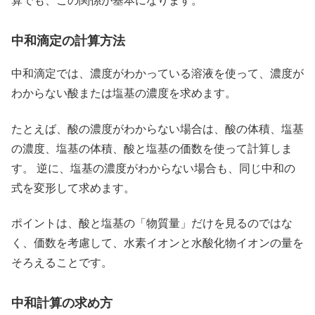
中和滴定の計算方法
中和滴定では、濃度がわかっている溶液を使って、濃度が
わからない酸または塩基の濃度を求めます。
たとえば、酸の濃度がわからない場合は、酸の体積、塩基
の濃度、塩基の体積、酸と塩基の価数を使って計算しま
す。 逆に、塩基の濃度がわからない場合も、同じ中和の
式を変形して求めます。
ポイントは、酸と塩基の「物質量」だけを見るのではな
く、価数を考慮して、水素イオンと水酸化物イオンの量を
そろえることです。
中和計算の求め方