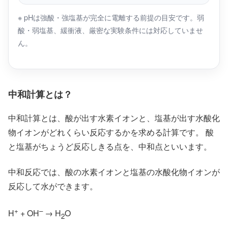
※ pHは強酸・強塩基が完全に電離する前提の目安です。弱
酸・弱塩基、緩衝液、厳密な実験条件には対応していませ
ん。
中和計算とは？
中和計算とは、酸が出す水素イオンと、塩基が出す水酸化
物イオンがどれくらい反応するかを求める計算です。 酸
と塩基がちょうど反応しきる点を、中和点といいます。
中和反応では、酸の水素イオンと塩基の水酸化物イオンが
反応して水ができます。
+
–
H
+ OH
→ H
O
2