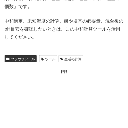
価数」です。
中和滴定、未知濃度の計算、酸や塩基の必要量、混合後の
pH目安を確認したいときは、この中和計算ツールを活用
してください。
ブラウザツール
ツール
生活の計算
PR