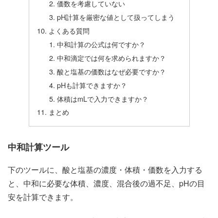
価数を考慮していない
pH計算を厳密な値として扱ってしまう
よくある質問
中和計算の公式は何ですか？
中和滴定では何を求められますか？
酸と塩基の価数はなぜ必要ですか？
pHも計算できますか？
体積はmLで入力できますか？
まとめ
中和計算ツール
下のツールに、酸と塩基の濃度・体積・価数を入力する
と、中和に必要な体積、濃度、混合後の過不足、pHの目
安を計算できます。