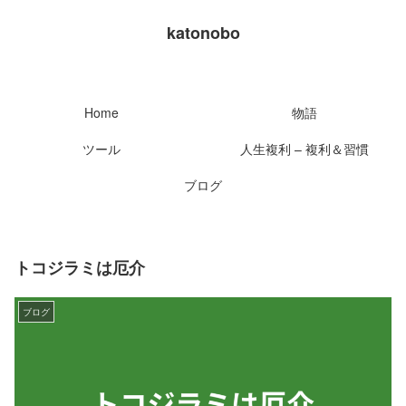
katonobo
Home
物語
ツール
人生複利 – 複利＆習慣
ブログ
トコジラミは厄介
ブログ