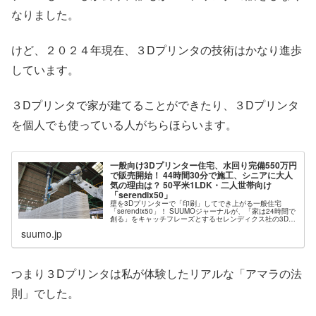
なりました。
けど、２０２４年現在、３Dプリンタの技術はかなり進歩
しています。
３Dプリンタで家が建てることができたり、３Dプリンタ
を個人でも使っている人がちらほらいます。
一般向け3Dプリンター住宅、水回り完備550万円
で販売開始！ 44時間30分で施工、シニアに大人
気の理由は？ 50平米1LDK・二人世帯向け
「serendix50」
壁を3Dプリンターで「印刷」してでき上がる一般住宅
「serendix50」！ SUUMOジャーナルが、「家は24時間で
創る」をキャッチフレーズとするセレンディクス社の3Dプ
リンター住宅を紹介するのは、今回で３回目。既出モ…
suumo.jp
つまり３Dプリンタは私が体験したリアルな「アマラの法
則」でした。